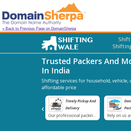
« Back to Previous Page on DomainSherpa