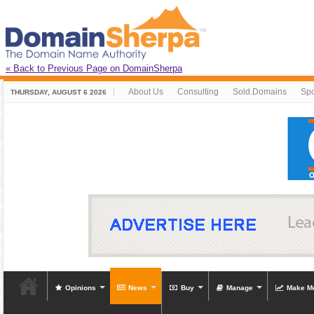
« Back to Previous Page on DomainSherpa